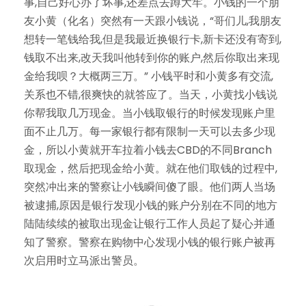
事,自己好心办了坏事,还差点去蹲大牢。小钱的一个朋
友小黄（化名）突然有一天跟小钱说，“哥们儿,我朋友
想转一笔钱给我,但是我最近换银行卡,新卡还没有寄到,
钱取不出来,改天我叫他转到你的账户,然后你取出来现
金给我呗？大概两三万。” 小钱平时和小黄多有交流,
关系也不错,很爽快的就答应了。当天，小黄找小钱说
你帮我取几万现金。当小钱取银行的时候发现账户里
面不止几万。每一家银行都有限制一天可以去多少现
金，所以小黄就开车拉着小钱去CBD的不同Branch
取现金，然后把现金给小黄。就在他们取钱的过程中,
突然冲出来的警察让小钱瞬间傻了眼。他们两人当场
被逮捕,原因是银行发现小钱的账户分别在不同的地方
陆陆续续的被取出现金让银行工作人员起了疑心并通
知了警察。警察在购物中心发现小钱的银行账户被再
次启用时立马派出警员。