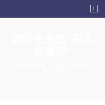
留学生亲历“帮人
遭雷劈”
Accuro Maxwell
•
刑事交通法
,
经典案例
•
no comments